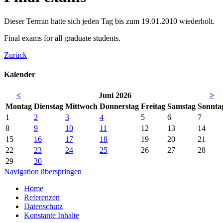
Dieser Termin hatte sich jeden Tag bis zum 19.01.2010 wiederholt.
Final exams for all graduate students.
Zurück
Kalender
<
Juni 2026
>
Mo
ntag
Di
enstag
Mi
ttwoch
Do
nnerstag
Fr
eitag
Sa
mstag
So
nnta
1
2
3
4
5
6
7
8
9
10
11
12
13
14
15
16
17
18
19
20
21
22
23
24
25
26
27
28
29
30
Navigation überspringen
Home
Referenzen
Datenschutz
Konstante Inhalte