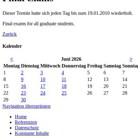
Dieser Termin hatte sich jeden Tag bis zum 19.01.2010 wiederholt.
Final exams for all graduate students.
Zurück
Kalender
<
Juni 2026
>
Mo
ntag
Di
enstag
Mi
ttwoch
Do
nnerstag
Fr
eitag
Sa
mstag
So
nnta
1
2
3
4
5
6
7
8
9
10
11
12
13
14
15
16
17
18
19
20
21
22
23
24
25
26
27
28
29
30
Navigation überspringen
Home
Referenzen
Datenschutz
Konstante Inhalte