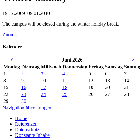
19.12.2009–09.01.2010
The campus will be closed during the winter holiday break.
Zurück
Kalender
<
Juni 2026
>
Mo
ntag
Di
enstag
Mi
ttwoch
Do
nnerstag
Fr
eitag
Sa
mstag
So
nnta
1
2
3
4
5
6
7
8
9
10
11
12
13
14
15
16
17
18
19
20
21
22
23
24
25
26
27
28
29
30
Navigation überspringen
Home
Referenzen
Datenschutz
Konstante Inhalte