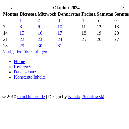
<
Oktober 2024
>
Mo
ntag
Di
enstag
Mi
ttwoch
Do
nnerstag
Fr
eitag
Sa
mstag
So
nnta
1
2
3
4
5
6
7
8
9
10
11
12
13
14
15
16
17
18
19
20
21
22
23
24
25
26
27
28
29
30
31
Navigation überspringen
Home
Referenzen
Datenschutz
Konstante Inhalte
© 2010
ConThemes.de
| Design by
Nikolaj Sokolowski