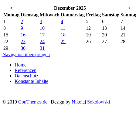
<
Dezember 2025
>
Mo
ntag
Di
enstag
Mi
ttwoch
Do
nnerstag
Fr
eitag
Sa
mstag
So
nnta
1
2
3
4
5
6
7
8
9
10
11
12
13
14
15
16
17
18
19
20
21
22
23
24
25
26
27
28
29
30
31
Navigation überspringen
Home
Referenzen
Datenschutz
Konstante Inhalte
© 2010
ConThemes.de
| Design by
Nikolaj Sokolowski