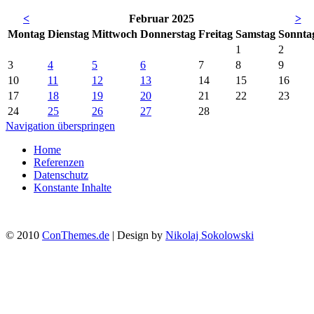
<
Februar 2025
>
Mo
ntag
Di
enstag
Mi
ttwoch
Do
nnerstag
Fr
eitag
Sa
mstag
So
nnta
1
2
3
4
5
6
7
8
9
10
11
12
13
14
15
16
17
18
19
20
21
22
23
24
25
26
27
28
Navigation überspringen
Home
Referenzen
Datenschutz
Konstante Inhalte
© 2010
ConThemes.de
| Design by
Nikolaj Sokolowski