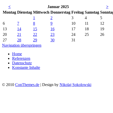
<
Januar 2025
>
Mo
ntag
Di
enstag
Mi
ttwoch
Do
nnerstag
Fr
eitag
Sa
mstag
So
nnta
1
2
3
4
5
6
7
8
9
10
11
12
13
14
15
16
17
18
19
20
21
22
23
24
25
26
27
28
29
30
31
Navigation überspringen
Home
Referenzen
Datenschutz
Konstante Inhalte
© 2010
ConThemes.de
| Design by
Nikolaj Sokolowski